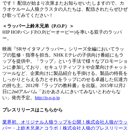
です！ 配信が始まり次第またお知らせいたしますので、カ
ラオケルーム人狼クラスタの人たちは、配信されたらぜひぜ
ひ歌ってみてください！
＜ラッパー上鈴木兄弟（P.O.P）＞
HIP HOPバンドP.O.P(ピーオーピー)を率いる双子のラッパ
ー。
映画『SRサイタマノラッパー』シリーズ全編においてラッ
プの監修・指導を担当。NHK Eテレの子供向け番組にもラ
ップを提供中。「ラップ」という手法で様々なプロモーショ
ンに参加しており、セキュリティソフトや企業向けチャット
ツールなど、企業向けに製品紹介も手掛ける。製品の特長を
しっかりとらえる力とそれをラップにのせる卓越した伝達力
の持ち主。2012年『ラップの教科書』を出版。2015年12月2
日に2ndアルバム「おかあさんにきいてみないとわからな
い」発売予定。
http://p-o-p.jp
プレスリリースはこちらから
業界初、オリジナル人狼ラップを公開！株式会社人狼がラッ
パー・上鈴木兄弟とコラボ｜株式会社人狼のプレスリリース