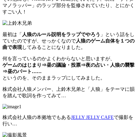
マノラッパー」のラップ部分を監修されていたり、とにかく
すごい人！
最初は「
人狼のルール説明をラップでやろう
」という話をし
ていたのですが、せっかくなので
人狼のゲーム自体を１つの
曲で表現
してみることになりました。
何を言っているのかよくわからないと思いますが、
ゲームのはじまり⇒昼の議論・投票⇒夜の占い・人狼の襲撃
⇒昼のパート……
というのを、そのままラップにしてみました。
株式会社人狼メンバー、上鈴木兄弟と「人狼」をテーマに韻
を踏んで歌詞を作ってみて…
株式会社人狼の本拠地でもある
JELLY JELLY CAFE
で撮影を
行い…