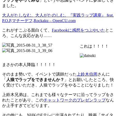
ラップをやってみる
」という不思議なイベントに参加してき
ました。
大人がたしなむ、大人がたのしむ。『実践ラップ講座』 feat.
P.O.P,マチーデフ,Rockaku – OpenCU.com
これがすこぶる面白くて、
Facebookに感想をつぶやいた
とこ
ろ、こんな反応があり……
これは！！！！
まさかの本人降臨！！！！！
そのまま勢いで、イベントで講師だった
上鈴木伯周
さんに
「
人狼でラップをできませんか？
」とお願いしたところ、快
く受けていただき、人狼でラップをやることになりました！
上鈴木兄弟は、これまでも様々なテーマに沿ってラップをさ
れたことがあり、この
チャットワークのプレゼンラップ
なん
か上手すぎてビビります。
その他にも、NHKのEテレに出演されてたり、映画「サイタ