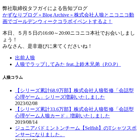
弊社取締役タフガイによる告知ブログ
かずなりブログ » Blog Archive » 株式会社人狼とニコニコ動
画でゴールデンウィークコラボイベントするよ！
本日、５月５日の16:00～20:00ニコニコ本社でお会いしまし
ょう！
みなさん、是非遊びに来てくださいね！
出前人狼
人狼でラップしてみた feat.上鈴木兄弟（P.O.P）
人狼コラム
【シリーズ累計68.9万部】株式会社人狼監修「会話型
心理ゲーム」シリーズ増刷いたしました
2023/02/08
【シリーズ累計33.6万部】株式会社人狼監修「会話型
心理ゲーム人狼カード」増刷いたしました
2019/08/14
ジュニアバドミントンチーム【Selfish】のTシャツスポ
ンサーになりました。