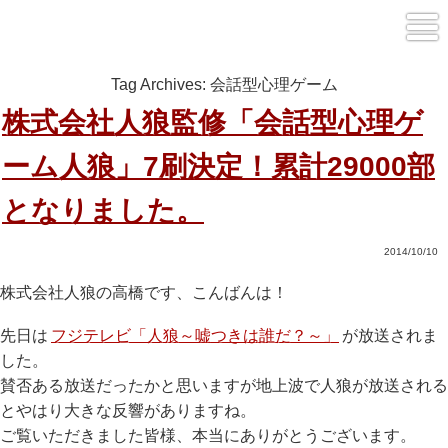
Tag Archives:
会話型心理ゲーム
株式会社人狼監修「会話型心理ゲ
ーム人狼」7刷決定！累計29000部
となりました。
2014/10/10
株式会社人狼の高橋です、こんばんは！
先日は
フジテレビ「人狼～嘘つきは誰だ？～」
が放送されま
した。
賛否ある放送だったかと思いますが地上波で人狼が放送される
とやはり大きな反響がありますね。
ご覧いただきました皆様、本当にありがとうございます。