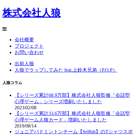
株式会社人狼
会社概要
プロジェクト
お問い合わせ
出前人狼
人狼でラップしてみた feat.上鈴木兄弟（P.O.P）
人狼コラム
【シリーズ累計68.9万部】株式会社人狼監修「会話型
心理ゲーム」シリーズ増刷いたしました
2023/02/08
【シリーズ累計33.6万部】株式会社人狼監修「会話型
心理ゲーム人狼カード」増刷いたしました
2019/08/14
ジュニアバドミントンチーム【Selfish】のTシャツスポ