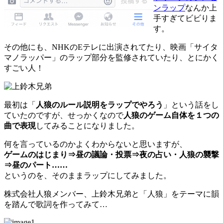
ンラップ
なんか上
手すぎてビビりま
す。
その他にも、NHKのEテレに出演されてたり、映画「サイタ
マノラッパー」のラップ部分を監修されていたり、とにかく
すごい人！
最初は「
人狼のルール説明をラップでやろう
」という話をし
ていたのですが、せっかくなので
人狼のゲーム自体を１つの
曲で表現
してみることになりました。
何を言っているのかよくわからないと思いますが、
ゲームのはじまり⇒昼の議論・投票⇒夜の占い・人狼の襲撃
⇒昼のパート……
というのを、そのままラップにしてみました。
株式会社人狼メンバー、上鈴木兄弟と「人狼」をテーマに韻
を踏んで歌詞を作ってみて…