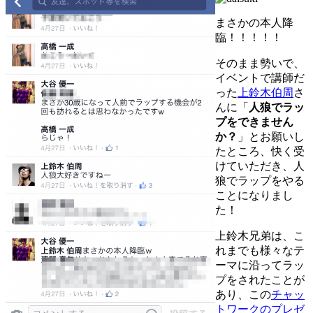
まさかの本人降
臨！！！！！
そのまま勢いで、
イベントで講師だ
った
上鈴木伯周
さ
んに「
人狼でラッ
プをできません
か？
」とお願いし
たところ、快く受
けていただき、人
狼でラップをやる
ことになりまし
た！
上鈴木兄弟は、こ
れまでも様々なテ
ーマに沿ってラッ
プをされたことが
あり、この
チャッ
トワークのプレゼ