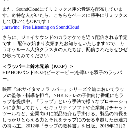
また、SoundCloudにてリミックス用の音源を配布していま
す。奇特な人がいたら、こちらをベースに勝手にリミックス
して頂いてもOKです！
jinrawinc | Free Listening on SoundCloud
さらに、ジョイサウンドのカラオケでも近々配信される予定
です！ 配信が始まり次第またお知らせいたしますので、カ
ラオケルーム人狼クラスタの人たちは、配信されたらぜひぜ
ひ歌ってみてください！
＜ラッパー上鈴木兄弟（P.O.P）＞
HIP HOPバンドP.O.P(ピーオーピー)を率いる双子のラッパ
ー。
映画『SRサイタマノラッパー』シリーズ全編においてラッ
プの監修・指導を担当。NHK Eテレの子供向け番組にもラ
ップを提供中。「ラップ」という手法で様々なプロモーショ
ンに参加しており、セキュリティソフトや企業向けチャット
ツールなど、企業向けに製品紹介も手掛ける。製品の特長を
しっかりとらえる力とそれをラップにのせる卓越した伝達力
の持ち主。2012年『ラップの教科書』を出版。2015年12月2