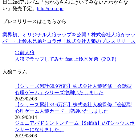
日に2ndアルバム「おかあさんにきいてみないとわからな
い」発売予定。
http://p-o-p.jp
プレスリリースはこちらから
業界初、オリジナル人狼ラップを公開！株式会社人狼がラッ
パー・上鈴木兄弟とコラボ｜株式会社人狼のプレスリリース
出前人狼
人狼でラップしてみた feat.上鈴木兄弟（P.O.P）
人狼コラム
【シリーズ累計68.9万部】株式会社人狼監修「会話型
心理ゲーム」シリーズ増刷いたしました
2023/02/08
【シリーズ累計33.6万部】株式会社人狼監修「会話型
心理ゲーム人狼カード」増刷いたしました
2019/08/14
ジュニアバドミントンチーム【Selfish】のTシャツスポ
ンサーになりました。
2019/08/08