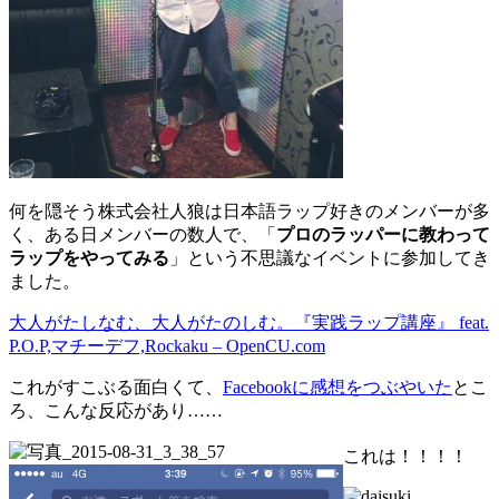
何を隠そう株式会社人狼は日本語ラップ好きのメンバーが多
く、ある日メンバーの数人で、「
プロのラッパーに教わって
ラップをやってみる
」という不思議なイベントに参加してき
ました。
大人がたしなむ、大人がたのしむ。『実践ラップ講座』 feat.
P.O.P,マチーデフ,Rockaku – OpenCU.com
これがすこぶる面白くて、
Facebookに感想をつぶやいた
とこ
ろ、こんな反応があり……
これは！！！！